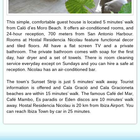
This simple, comfortable guest house is located 5 minutes’ walk
from Caló d’es Moro Beach. It offers air-conditioned rooms, and
24-hour reception, 700 meters from San Antonio Harbour.
Rooms at Hostal Residencia Nicolau feature functional decor
and tiled floors. All have a flat screen TV and a private
bathroom. The private bathroom comes with soap for the first
day, hair dryer and a set of towels. There is room cleaning
service everyday except on Sundays and you can hire a safe at
reception. Nicolau has an air-conditioned bar.
The town’s Sunset Strip is just 5 minutes’ walk away. Tourist
information is offered and Cala Gració and Cala Gracioneta
beaches are within 15 minutes’ walk. The famous Café del Mar,
Café Mambo, Es paradis or Eden discos are 10 minutes’ walk
away. Hostal Residencia Nicolau is 20 km from Ibiza Airport. You
can reach Ibiza Town by car in 25 minutes.